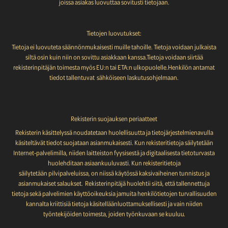
joissa asiakas luovuttaa sovitusti tietojaan.
Tietojen luovutukset:
Tietoja ei luovuteta säännönmukaisesti muille tahoille. Tietoja voidaan julkaista
siltä osin kuin niin on sovittu asiakkaan kanssa.Tietoja voidaan siirtää
rekisterinpitäjän toimesta myös EU:n tai ETA:n ulkopuolelle.Henkilön antamat
tiedot tallentuvat sähköiseen laskutusohjelmaan.
Rekisterin suojauksen periaatteet
Rekisterin käsittelyssä noudatetaan huolellisuutta ja tietojärjestelmienavulla
käsiteltävät tiedot suojataan asianmukaisesti. Kun rekisteritietoja säilytetään
Internet-palvelimilla, niiden laitteiston fyysisestä ja digitaalisesta tietoturvasta
huolehditaan asiaankuuluvasti. Kun rekisteritietoja
säilytetään pilvipalveluissa,
on niissä käytössä kaksivaiheinen tunnistus ja
asianmukaiset salaukset.
Rekisterinpitäjä huolehtii siitä, että tallennettuja
tietoja sekä palvelimien käyttöoikeuksia jamuita henkilötietojen turvallisuuden
kannalta kriittisiä tietoja käsitelläänluottamuksellisesti ja vain niiden
työntekijöiden toimesta, joiden työnkuvaan se kuuluu.