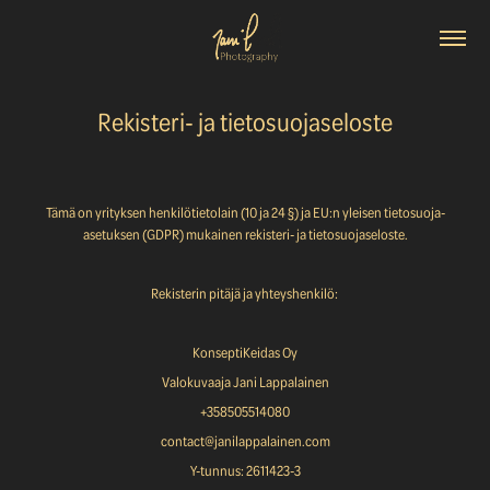
Rekisteri- ja tietosuojaseloste
Tämä on yrityksen henkilötietolain (10 ja 24 §) ja EU:n yleisen tietosuoja-
asetuksen (GDPR) mukainen rekisteri- ja tietosuojaseloste.
Rekisterin pitäjä ja yhteyshenkilö:
KonseptiKeidas Oy
Valokuvaaja Jani Lappalainen
+358505514080
contact@janilappalainen.com
Y-tunnus: 2611423-3