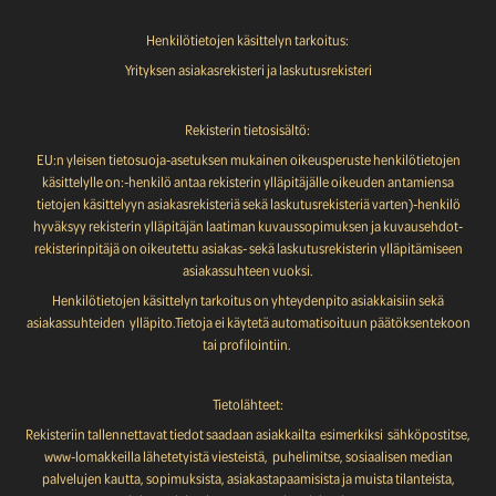
Henkilötietojen käsittelyn tarkoitus:
Yrityksen asiakasrekisteri ja laskutusrekisteri
Rekisterin tietosisältö:
EU:n yleisen tietosuoja-asetuksen mukainen oikeusperuste henkilötietojen
käsittelylle on:-henkilö antaa rekisterin ylläpitäjälle oikeuden antamiensa
tietojen käsittelyyn asiakasrekisteriä sekä laskutusrekisteriä varten)-henkilö
hyväksyy rekisterin ylläpitäjän laatiman kuvaussopimuksen ja kuvausehdot-
rekisterinpitäjä on oikeutettu asiakas- sekä laskutusrekisterin ylläpitämiseen
asiakassuhteen vuoksi.
Henkilötietojen käsittelyn tarkoitus on yhteydenpito asiakkaisiin sekä
asiakassuhteiden ylläpito.Tietoja ei käytetä automatisoituun päätöksentekoon
tai profilointiin.
Tietolähteet:
Rekisteriin tallennettavat tiedot saadaan asiakkailta esimerkiksi sähköpostitse,
www-lomakkeilla lähetetyistä viesteistä, puhelimitse, sosiaalisen median
palvelujen kautta, sopimuksista, asiakastapaamisista ja muista tilanteista,