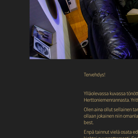
Tervehdys!
Ylläolevassa kuvassa tönöt
Herttoniemenrannasta. Yritt
Olen aina ollut sellainen t
ollaan jokainen niin omanlai
best.
Enpä tainnut vielä osata ed