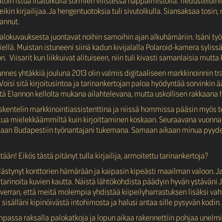
oin istua iltatolkulla sormien vilistessä näppäimistöllä. Tiedusteluihi
kin kirjailijaa. Ja hengentuotoksia tuli sivutolkulla. Siansaksaa tosin
tannut.
lokuvauksesta juontavat noihin samoihin ajan alkuhämäriin. Isäni työ
llä. Muistan istuneeni siinä kadun kivijalalla Polaroid-kamera syliss
. Viisarit kun liikkuivat alituiseen, niin tuli kivasti samanlaisia mutta 
nnes yhtäkkiä jouluna 2013 olin valmis digitaaliseen markkinoinnin t
 Voisi sitä kirjoitusintoa ja tarinankertojan paloa hyödyntää sorvinkin
ltä Elannon kellolta mukana ailahtelevana, mutta uskollisen rakkaana 
skentelin markkinointiassistenttina ja niissä hommissa pääsin myös 
tuntua mielekkäämmiltä kuin kirjoittaminen koskaan. Seuraavana vuonn
jaan Budapestiin työnantajani tukemana. Samaan aikaan minua pyyde
ään! Eikös tästä pitänyt tulla kirjailija, armoitettu tarinankertoja?
llästynyt konttorien hämärään ja kaipasin kipeästi maailman valoon. Ja
arinoita kuvien kautta. Näistä lähtökohdista päädyin hyvän ystäväni 
n verran, että meitä molempia yhdistää kiipeilyharrastuksen lisäksi va
 sisälläni kipinöivästä intohimosta ja halusi antaa sille pysyvän kodin
mpassa raksalla palokatkoja ja lopun aikaa rakennettiin pohjaa unelmi