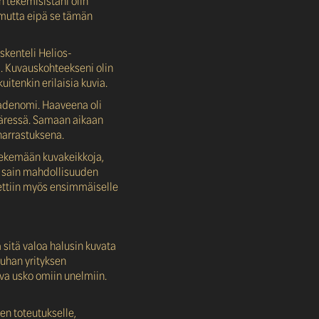
n tekemisistäni olin
, mutta eipä se tämän
skenteli Helios-
ä. Kuvauskohteekseni olin
kuitenkin erilaisia kuvia.
radenomi. Haaveena oli
 ääressä. Samaan aikaan
harrastuksena.
tekemään kuvakeikkoja,
a sain mahdollisuuden
ttiin myös ensimmäiselle
 sitä valoa halusin kuvata
Juhan yrityksen
hva usko omiin unelmiin.
.
en toteutukselle,