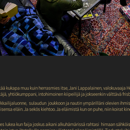
tää kukapa muu kuin herrasmies itse, Jani Lappalainen, valokuvaaja H
äjä, yhtiökumppani, intohimoinen kiipeilijä ja jokseenkin välttävä fris
arkkailijaluonne, sulaudun joukkoon ja nautin ympärilläni olevien ihmi
sensa eläin. Ja sekös kiehtoo. Ja eläimistä kun on puhe, niin koirat kin
es lukea kun faija joskus aikani alkuhämärissä rahtasi himaan sähköis