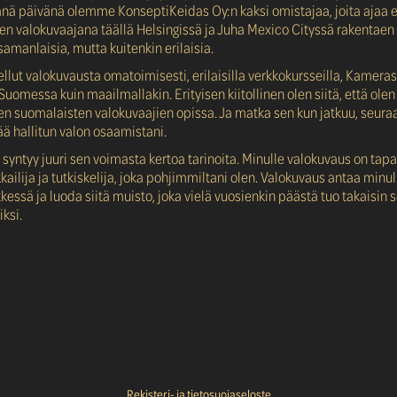
änä päivänä olemme KonseptiKeidas Oy:n kaksi omistajaa, joita ajaa 
en valokuvaajana täällä Helsingissä ja Juha Mexico Cityssä rakentae
samanlaisia, mutta kuitenkin erilaisia.
ellut valokuvausta omatoimisesti, erilaisilla verkkokursseilla, Kameras
 Suomessa kuin maailmallakin. Erityisen kiitollinen olen siitä, että ole
 suomalaisten valokuvaajien opissa. Ja matka sen kun jatkuu, seuraa
ä hallitun valon osaamistani.
syntyy juuri sen voimasta kertoa tarinoita. Minulle valokuvaus on ta
kkailija ja tutkiskelija, joka pohjimmiltani olen. Valokuvaus antaa mi
kessä ja luoda siitä muisto, joka vielä vuosienkin päästä tuo takaisin
ksi.
Rekisteri- ja tietosuojaseloste