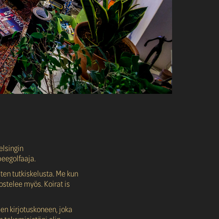
elsingin
beegolfaaja.
sten tutkiskelusta. Me kun
ostelee myös. Koirat is
en kirjotuskoneen, joka