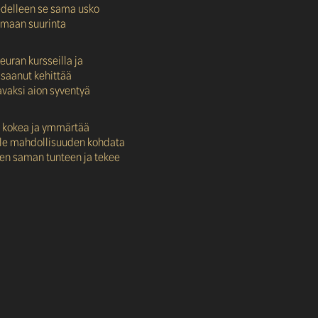
edelleen se sama usko
n maan suurinta
euran kursseilla ja
n saanut kehittää
vaksi aion syventyä
pa kokea ja ymmärtää
nulle mahdollisuuden kohdata
 sen saman tunteen ja tekee