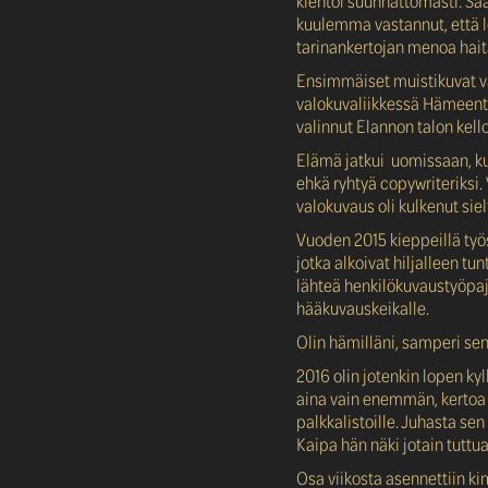
kiehtoi suunnattomasti. Saat
kuulemma vastannut, että lei
tarinankertojan menoa hai
Ensimmäiset muistikuvat va
valokuvaliikkessä Hämeentie
valinnut Elannon talon kellon
Elämä jatkui uomissaan, ku
ehkä ryhtyä copywriteriksi.
valokuvaus oli kulkenut sie
Vuoden 2015 kieppeillä työ
jotka alkoivat hiljalleen 
lähteä henkilökuvaustyöpa
hääkuvauskeikalle.
Olin hämilläni, samperi sent
2016 olin jotenkin lopen ky
aina vain enemmän, kertoa t
palkkalistoille. Juhasta se
Kaipa hän näki jotain tuttua
Osa viikosta asennettiin ki