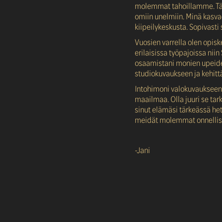
molemmat tahoillamme.
T
omiin unelmiin. Minä kasva
kiipeilykeskusta. Sopivasti
Vuosien varrella olen opisk
erilaisissa työpajoissa niin
osaamistani monien upeiden
studiokuvaukseen ja kehittä
Intohimoni valokuvaukseen 
maailmaa. Olla juuri se tar
sinut elämäsi tärkeässä het
meidät molemmat onnellisi
-Jani